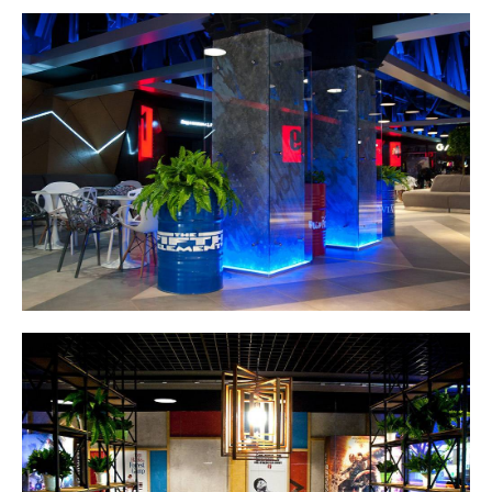
+7 (902) 515-03-22
reklama@zepp.ru
Заказать звонок
Офисы:
г. Иркутск, ул. Терешковой, 21, офис 38
г. Иркутск, ул. Чехова, 2, павильон 206